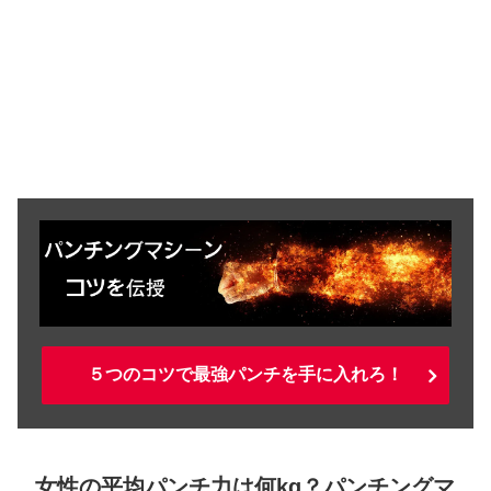
５つのコツで最強パンチを手に入れろ！
女性の平均パンチ力は何kg？パンチングマ