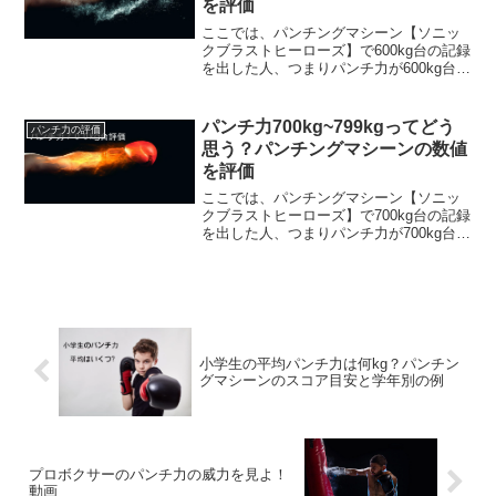
を評価
ここでは、パンチングマシーン【ソニッ
クブラストヒーローズ】で600kg台の記録
を出した人、つまりパンチ力が600kg台ま
である人の評価について語っています。
パンチ力600kg台って強いの？弱いの？
600kg台のパンチ力ですが、相当なレベチ
パンチ力700kg~799kgってどう
パンチ力の評価
で...
思う？パンチングマシーンの数値
を評価
ここでは、パンチングマシーン【ソニッ
クブラストヒーローズ】で700kg台の記録
を出した人、つまりパンチ力が700kg台ま
である人の評価について語っています。
パンチ力700kg台って強いの？弱いの？
700kg台のパンチ力を出せたのであれば、
日...
小学生の平均パンチ力は何kg？パンチン
グマシーンのスコア目安と学年別の例
プロボクサーのパンチ力の威力を見よ！
動画