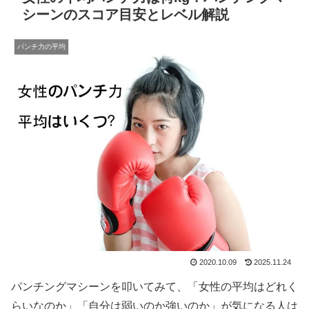
シーンのスコア目安とレベル解説
パンチ力の平均
2020.10.09
2025.11.24
パンチングマシーンを叩いてみて、「女性の平均はどれく
らいなのか」「自分は弱いのか強いのか」が気になる人は