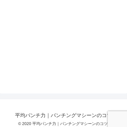
平均パンチ力｜パンチングマシーンのコツ
© 2020 平均パンチ力｜パンチングマシーンのコツ.