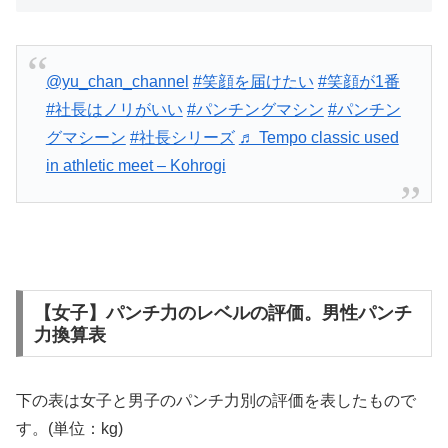
@yu_chan_channel
#笑顔を届けたい
#笑顔が1番
#社長はノリがいい
#パンチングマシン
#パンチン
グマシーン
#社長シリーズ
♬ Tempo classic used
in athletic meet – Kohrogi
【女子】パンチ力のレベルの評価。男性パンチ
力換算表
下の表は女子と男子のパンチ力別の評価を表したもので
す。(単位：kg)