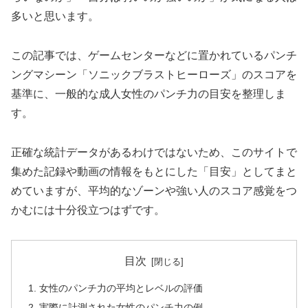
多いと思います。
この記事では、ゲームセンターなどに置かれているパンチ
ングマシーン「ソニックブラストヒーローズ」のスコアを
基準に、一般的な成人女性のパンチ力の目安を整理しま
す。
正確な統計データがあるわけではないため、このサイトで
集めた記録や動画の情報をもとにした「目安」としてまと
めていますが、平均的なゾーンや強い人のスコア感覚をつ
かむには十分役立つはずです。
目次
女性のパンチ力の平均とレベルの評価
実際に計測された女性のパンチ力の例