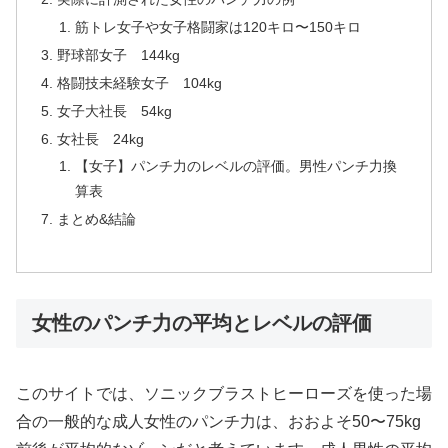
筋トレ女子や女子格闘家は120キロ〜150キロ
野球部女子 144kg
格闘技未経験女子 104kg
女子大社長 54kg
女社長 24kg
【女子】パンチ力のレベルの評価。男性パンチ力換
算表
まとめ&結論
女性のパンチ力の平均とレベルの評価
このサイトでは、ソニックブラストヒーローズを使った場
合の一般的な成人女性のパンチ力は、おおよそ50〜75kg