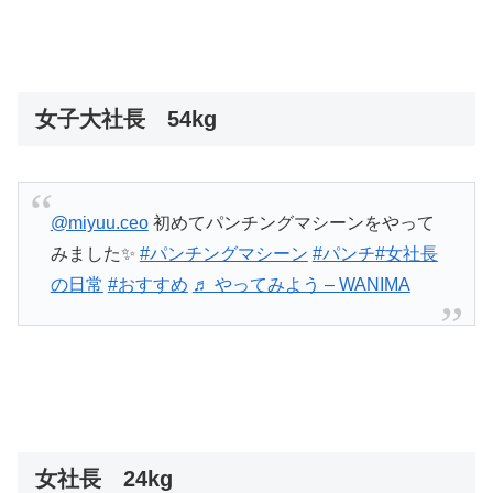
女子大社長 54kg
@miyuu.ceo
初めてパンチングマシーンをやって
みました✨
#パンチングマシーン
#パンチ
#女社長
の日常
#おすすめ
♬ やってみよう – WANIMA
女社長 24kg