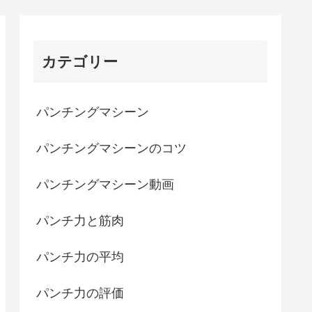
カテゴリー
パンチングマシーン
パンチングマシーンのコツ
パンチングマシーン動画
パンチ力と筋肉
パンチ力の平均
パンチ力の評価