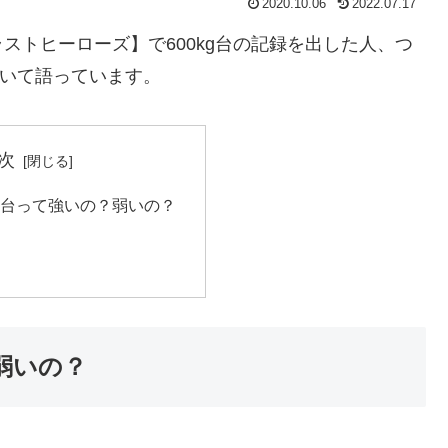
2020.10.06
2022.07.17
ストヒーローズ】で600kg台の記録を出した人、つ
ついて語っています。
次
kg台って強いの？弱いの？
弱いの？