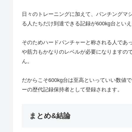
日々のトレーニングに加えて、パンチングマ
る人たちだけ到達できる記録が600kg台とい
そのためハードパンチャーと称される人であっ
や筋力もかなりのレベルが必要になりますの
ん。
だからこそ600kg台は至高といっていい数
ーの歴代記録保持者として登録されます。
まとめ&結論