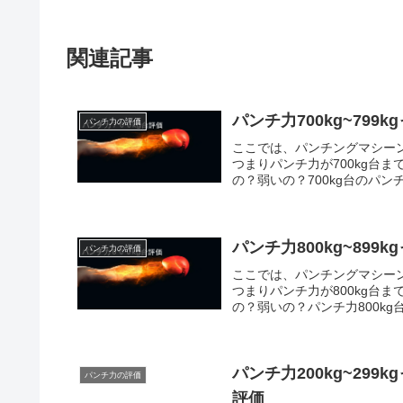
関連記事
パンチ力700kg~79
パンチ力の評価
ここでは、パンチングマシーン
つまりパンチ力が700kg台
の？弱いの？700kg台のパン
パンチ力800kg~89
パンチ力の評価
ここでは、パンチングマシーン
つまりパンチ力が800kg台
の？弱いの？パンチ力800kg
パンチ力200kg~29
パンチ力の評価
評価