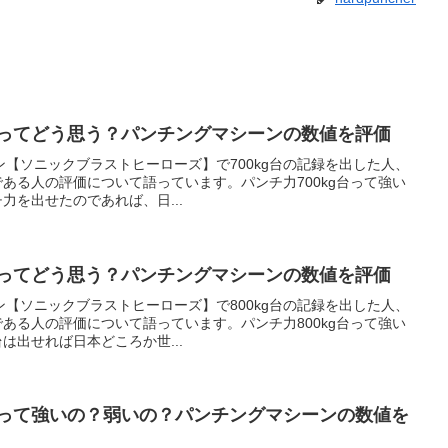
9kgってどう思う？パンチングマシーンの数値を評価
【ソニックブラストヒーローズ】で700kg台の記録を出した人、
まである人の評価について語っています。パンチ力700kg台って強い
チ力を出せたのであれば、日...
9kgってどう思う？パンチングマシーンの数値を評価
【ソニックブラストヒーローズ】で800kg台の記録を出した人、
まである人の評価について語っています。パンチ力800kg台って強い
台は出せれば日本どころか世...
9kgって強いの？弱いの？パンチングマシーンの数値を