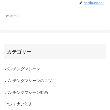
hardpuncher
ホーム
カテゴリー
パンチングマシーン
パンチングマシーンのコツ
パンチングマシーン動画
パンチ力と筋肉