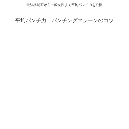
最強格闘家から一般女性まで平均パンチ力を公開
平均パンチ力｜パンチングマシーンのコツ